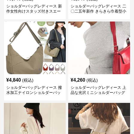
ショルダーバッグレディース 新
ショルダーバッグレディース 二
作女性向けスタッズ付きスエー
〇二五年新作 きらきら巾着型小
ド調ショルダーバッグ
さめショルダー鞄
¥
4,840
¥
4,260
(税込)
(税込)
ショルダーバッグレディース 撥
ショルダーバッグレディース 上
水加工ナイロンショルダーバッ
品な光沢ミニショルダーバッグ
グ大容量軽量
赤色