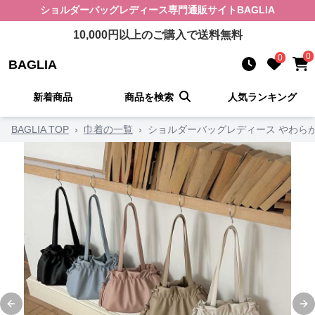
ショルダーバッグレディース
専門通販サイト
BAGLIA
10,000
円以上のご購入で送料無料
0
0
BAGLIA
新着商品
商品を検索
人気ランキング
BAGLIA TOP
›
巾着の一覧
›
ショルダーバッグレディース やわら
Previous slide
Ne