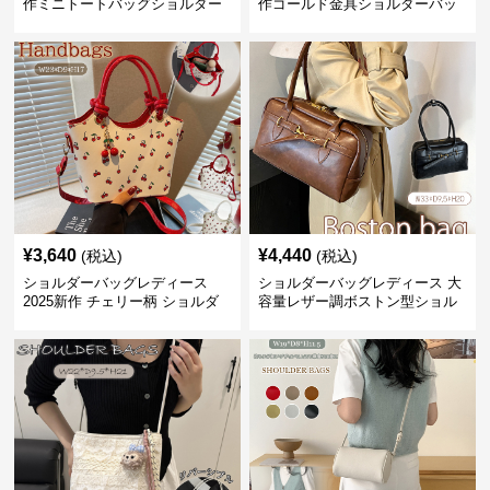
作ミニトートバッグショルダー
作ゴールド金具ショルダーバッ
バッグ合皮光沢きれいめ二通り
グきれいめ韓国風
¥
3,640
¥
4,440
(税込)
(税込)
ショルダーバッグレディース
ショルダーバッグレディース 大
2025新作 チェリー柄 ショルダ
容量レザー調ボストン型ショル
ーバッグ レディース 可愛い
ダーバッグ
3way