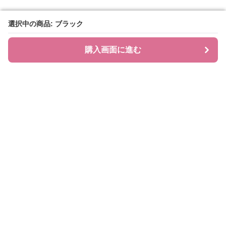
選択中の商品: ブラック
選択中の商品: ブラック
購入画面に進む
購入画面に進む
BAGLIA
について
会社概要