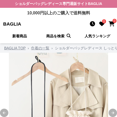
ショルダーバッグレディース
専門通販サイト
BAGLIA
10,000
円以上のご購入で送料無料
0
0
BAGLIA
新着商品
商品を検索
人気ランキング
BAGLIA TOP
›
巾着の一覧
›
ショルダーバッグレディース しっと
Previous slide
Ne