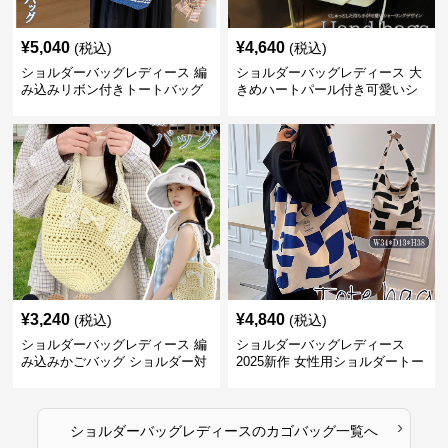
¥
5,040
¥
4,640
(税込)
(税込)
ショルダーバッグレディース 編
ショルダーバッグレディース 大
み込みリボン付きトートバッグ
きめハートパール付き可愛いシ
ョルダーバッグ
¥
3,240
¥
4,840
(税込)
(税込)
ショルダーバッグレディース 編
ショルダーバッグレディース
み込みかごバッグ ショルダー対
2025新作 女性用ショルダートー
応 夏のお出かけバッグ
トバッグ 帆布 大容量 肩結び 幾
何学模様
›
ショルダーバッグレディース
の
カゴバッグ
一覧へ