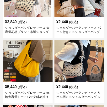
¥
3,840
¥
2,440
(税込)
(税込)
ショルダーバッグレディース 大
ショルダーバッグレディース パ
容量花柄プリント布製ショルダ
ール付きミニショルダーバッグ
ーバッグ
斜め掛け軽量レディース
¥
5,440
¥
2,440
(税込)
(税込)
ショルダーバッグレディース 無
ショルダーバッグレディース リ
地大容量トートバッグ斜め掛け
ボン柄ミニショルダーバッグ レ
肩掛け軽量
ディース 可愛い巾着風