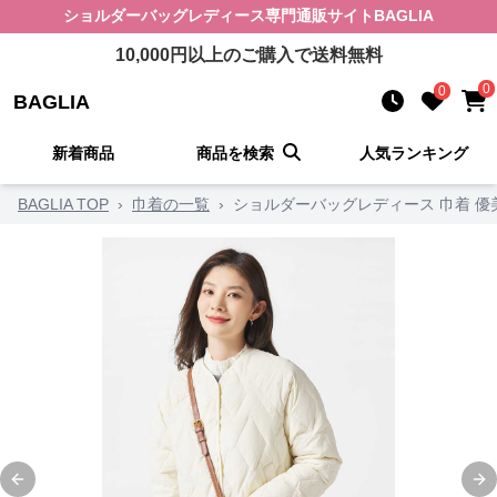
ショルダーバッグレディース
専門通販サイト
BAGLIA
10,000
円以上のご購入で送料無料
0
0
BAGLIA
新着商品
商品を検索
人気ランキング
BAGLIA TOP
›
巾着の一覧
›
ショルダーバッグレディース 巾着 
Previous slide
Ne