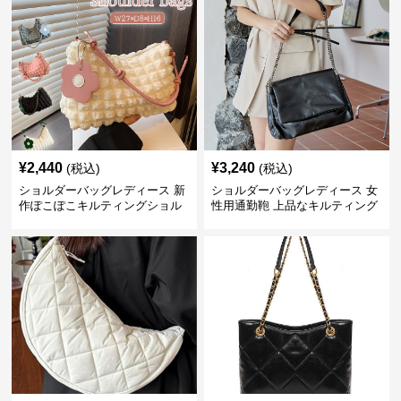
¥
2,440
¥
3,240
(税込)
(税込)
ショルダーバッグレディース 新
ショルダーバッグレディース 女
作ぽこぽこキルティングショル
性用通勤鞄 上品なキルティング
ダーバッグ軽量
風金属鎖肩掛け鞄