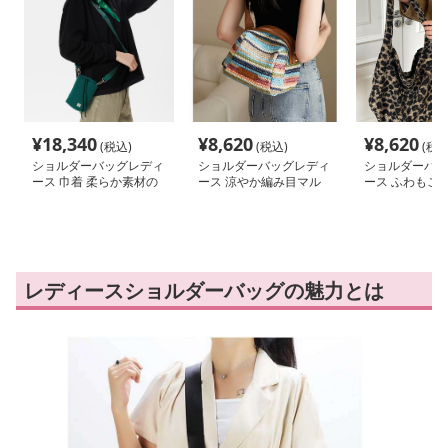
¥
18,340
¥
8,620
¥
8,620
(税込)
(税込)
(税込
ショルダーバッグレディ
ショルダーバッグレディ
ショルダーバッ
ース 巾着 柔らか素材の
ース 涼やか編み目マル
ース ふわもこ
巾着ミニショルダーバッ
チボーダーミニショルダ
ァーショルダー
グ
ー
レディースショルダーバッグの魅力とは