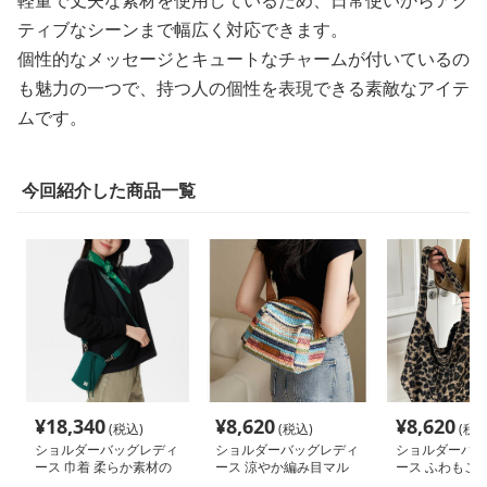
ティブなシーンまで幅広く対応できます。
個性的なメッセージとキュートなチャームが付いているの
も魅力の一つで、持つ人の個性を表現できる素敵なアイテ
ムです。
今回紹介した商品一覧
¥
18,340
¥
8,620
¥
8,620
(税込)
(税込)
(税込
ショルダーバッグレディ
ショルダーバッグレディ
ショルダーバッ
ース 巾着 柔らか素材の
ース 涼やか編み目マル
ース ふわもこ
巾着ミニショルダーバッ
チボーダーミニショルダ
ァーショルダー