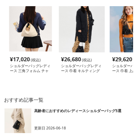
¥
17,020
¥
26,680
¥
29,620
(税込)
(税込)
(税
ショルダーバッグレディ
ショルダーバッグレディ
ショルダーバッ
ース 三角フォルム チャ
ース 巾着 キルティング
ース 巾着 上品
ーム付き ショルダーバ
加工巾着ショルダー
着型ショルダー
ッグ
おすすめ記事一覧
高齢者におすすめのレディースショルダーバッグ5選
更新日
2026-06-18