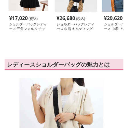
¥
17,020
¥
26,680
¥
29,620
(税込)
(税込)
(税
ショルダーバッグレディ
ショルダーバッグレディ
ショルダーバッ
ース 三角フォルム チャ
ース 巾着 キルティング
ース 巾着 上品
ーム付き ショルダーバ
加工巾着ショルダー
着型ショルダー
ッグ
レディースショルダーバッグの魅力とは