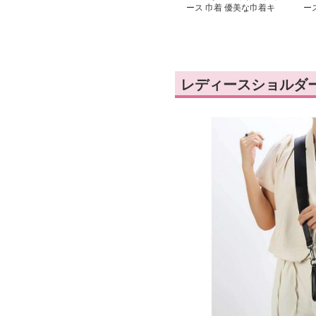
ース 巾着 優美な巾着キ
ー
ャンバスショルダーバッ
ミ
グ
レディースショルダ