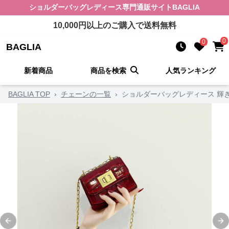
ショルダーバッグレディース
専門通販サイト
BAGLIA
10,000
円以上のご購入で送料無料
0
0
BAGLIA
新着商品
商品を検索
人気ランキング
BAGLIA TOP
›
チェーンの一覧
›
ショルダーバッグレディース 輝
Previous slide
Ne