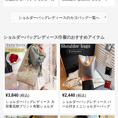
応 夏のお出かけバッグ
トバッグ 帆布 大容量 肩結び 幾
何学模様
›
ショルダーバッグレディース
の
カゴバッグ
一覧へ
ショルダーバッグレディース巾着のおすすめアイテム
¥
3,840
¥
2,440
(税込)
(税込)
ショルダーバッグレディース 大
ショルダーバッグレディース パ
容量花柄プリント布製ショルダ
ール付きミニショルダーバッグ
ーバッグ
斜め掛け軽量レディース