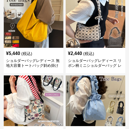
¥
5,440
¥
2,440
(税込)
(税込)
ショルダーバッグレディース 無
ショルダーバッグレディース リ
地大容量トートバッグ斜め掛け
ボン柄ミニショルダーバッグ レ
肩掛け軽量
ディース 可愛い巾着風