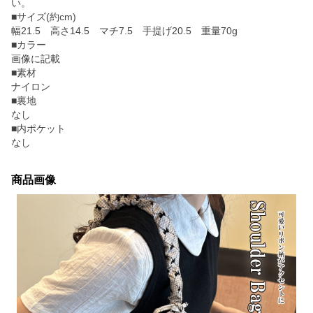
い。
■サイズ(約cm)
幅21.5 高さ14.5 マチ7.5 手提げ20.5 重量70g
■カラー
画像に記載
■素材
ナイロン
■裏地
なし
■内ポケット
なし
商品画像