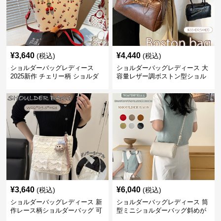
¥
3,640
¥
4,440
(税込)
(税込)
ショルダーバッグレディース
ショルダーバッグレディース 大
2025新作 チェリー柄 ショルダ
容量レザー調ボストン型ショル
ーバッグ レディース 可愛い
ダーバッグ
3way
¥
3,640
¥
6,040
(税込)
(税込)
ショルダーバッグレディース 新
ショルダーバッグレディース 筒
作レース柄ショルダーバッグ 可
型ミニショルダーバッグ斜めが
愛いクマチャーム付き
け軽量