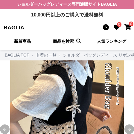
ショルダーバッグレディース
専門通販サイト
BAGLIA
10,000
円以上のご購入で送料無料
0
0
BAGLIA
新着商品
商品を検索
人気ランキング
BAGLIA TOP
›
巾着の一覧
›
ショルダーバッグレディース リボン
Previous slide
Ne