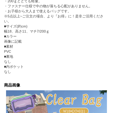
・200ｇととても軽量。
・ファスナー仕様で中の物が落ちる心配がありません。
・お子様から大人まで使えるバッグです。
※5点以上~ご注文の場合、より『お得』に！是非ご活用くださ
い。
■サイズ(約cm)
幅18、高さ11、マチ7/200ｇ
■カラー
画像に記載
■素材
PVC
■裏地
なし
■内ポケット
なし
商品画像