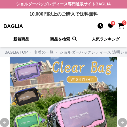
ショルダーバッグレディース
専門通販サイト
BAGLIA
10,000
円以上のご購入で送料無料
0
0
BAGLIA
新着商品
商品を検索
人気ランキング
BAGLIA TOP
›
巾着の一覧
›
ショルダーバッグレディース 透明ショ
Previous slide
Ne