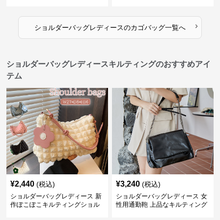
応 夏のお出かけバッグ
トバッグ 帆布 大容量 肩結び 幾
何学模様
›
ショルダーバッグレディース
の
カゴバッグ
一覧へ
ショルダーバッグレディースキルティングのおすすめアイ
テム
¥
2,440
¥
3,240
(税込)
(税込)
ショルダーバッグレディース 新
ショルダーバッグレディース 女
作ぽこぽこキルティングショル
性用通勤鞄 上品なキルティング
ダーバッグ軽量
風金属鎖肩掛け鞄