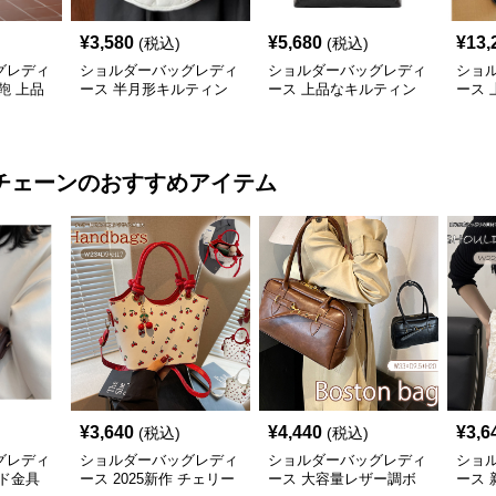
¥
3,580
¥
5,680
¥
13,
(税込)
(税込)
グレディ
ショルダーバッグレディ
ショルダーバッグレディ
ショ
鞄 上品
ース 半月形キルティン
ース 上品なキルティン
ース
風金属鎖
グショルダー
グチェーンバッグ
チェ
チェーン
のおすすめアイテム
¥
3,640
¥
4,440
¥
3,6
(税込)
(税込)
グレディ
ショルダーバッグレディ
ショルダーバッグレディ
ショ
ド金具
ース 2025新作 チェリー
ース 大容量レザー調ボ
ース