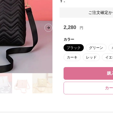
す。
ご注文確定か
2,280
円
Next slide
カラー
ブラック
グリーン
カーキ
レッド
イエ
購
カー