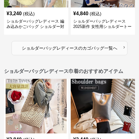
¥
3,240
¥
4,840
(税込)
(税込)
ショルダーバッグレディース 編
ショルダーバッグレディース
み込みかごバッグ ショルダー対
2025新作 女性用ショルダートー
応 夏のお出かけバッグ
トバッグ 帆布 大容量 肩結び 幾
何学模様
›
ショルダーバッグレディース
の
カゴバッグ
一覧へ
ショルダーバッグレディース巾着のおすすめアイテム