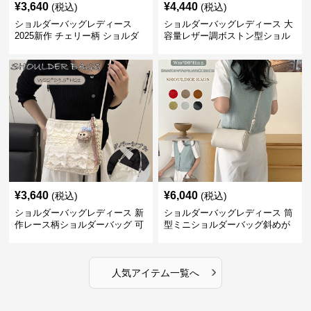
¥
3,640
¥
4,440
(税込)
(税込)
ショルダーバッグレディース
ショルダーバッグレディース 大
2025新作 チェリー柄 ショルダ
容量レザー調ボストン型ショル
ーバッグ レディース 可愛い
ダーバッグ
3way
¥
3,640
¥
6,040
(税込)
(税込)
ショルダーバッグレディース 新
ショルダーバッグレディース 筒
作レース柄ショルダーバッグ 可
型ミニショルダーバッグ斜めが
愛いクマチャーム付き
け軽量
›
人気アイテム一覧へ