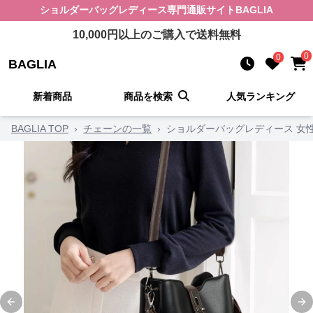
ショルダーバッグレディース
専門通販サイト
BAGLIA
10,000
円以上のご購入で送料無料
0
0
BAGLIA
新着商品
商品を検索
人気ランキング
BAGLIA TOP
›
チェーンの一覧
›
ショルダーバッグレディース 女
Previous slide
Ne