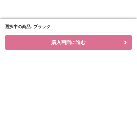
選択中の商品: ブラック
選択中の商品: ブラック
購入画面に進む
購入画面に進む
BAGLIA
について