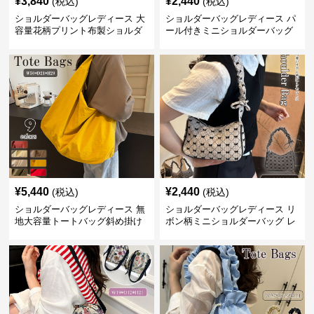
¥
3,840
¥
2,440
(税込)
(税込)
ショルダーバッグレディース 大
ショルダーバッグレディース パ
容量花柄プリント布製ショルダ
ール付きミニショルダーバッグ
ーバッグ
斜め掛け軽量レディース
¥
5,440
¥
2,440
(税込)
(税込)
ショルダーバッグレディース 無
ショルダーバッグレディース リ
地大容量トートバッグ斜め掛け
ボン柄ミニショルダーバッグ レ
肩掛け軽量
ディース 可愛い巾着風