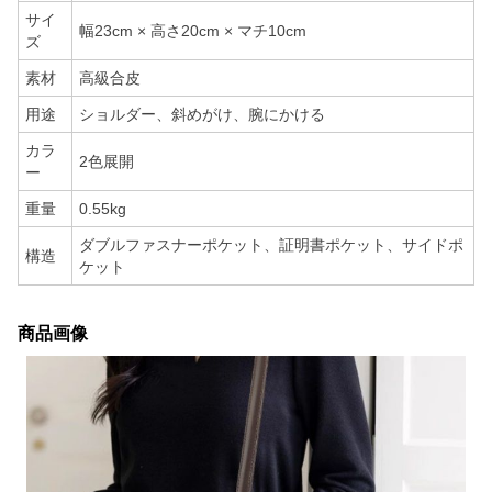
サイ
幅23cm × 高さ20cm × マチ10cm
ズ
素材
高級合皮
用途
ショルダー、斜めがけ、腕にかける
カラ
2色展開
ー
重量
0.55kg
ダブルファスナーポケット、証明書ポケット、サイドポ
構造
ケット
商品画像