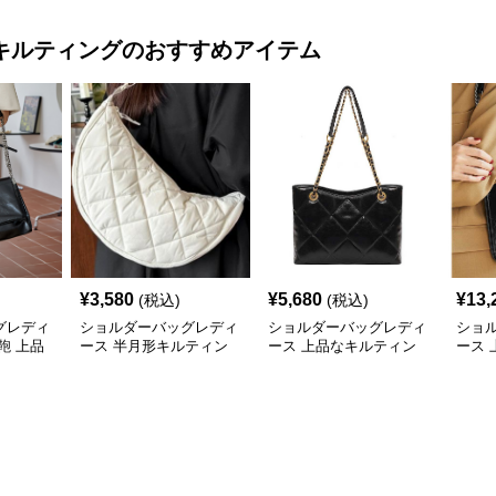
キルティング
のおすすめアイテム
¥
3,580
¥
5,680
¥
13,
(税込)
(税込)
グレディ
ショルダーバッグレディ
ショルダーバッグレディ
ショ
鞄 上品
ース 半月形キルティン
ース 上品なキルティン
ース
風金属鎖
グショルダー
グチェーンバッグ
チェ