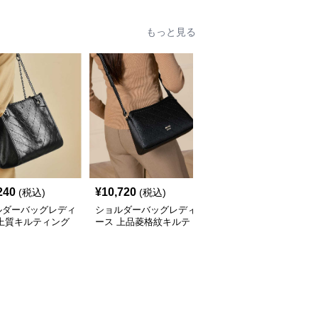
学模様
もっと見る
240
¥
10,720
¥
13,300
(税込)
(税込)
(税込)
ルダーバッグレディ
ショルダーバッグレディ
ショルダーバッグレディ
 上質キルティング
ース 上品菱格紋キルテ
ース 上品三角キルティ
ーンショルダー
ィングショルダー
ングチェーンバッグ