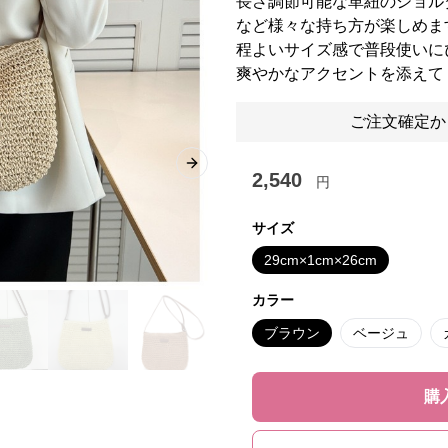
長さ調節可能な革紐のショル
など様々な持ち方が楽しめま
程よいサイズ感で普段使いに
爽やかなアクセントを添えて
ご注文確定か
Next slide
2,540
円
サイズ
29cm×1cm×26cm
カラー
ブラウン
ベージュ
購