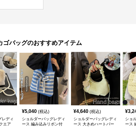
カゴバッグ
のおすすめアイテム
¥
5,040
¥
4,640
¥
3,2
(税込)
(税込)
グレディ
ショルダーバッグレディ
ショルダーバッグレディ
ショ
クエア
ース 編み込みリボン付
ース 大きめハートパー
ース
バッグ
きトートバッグ
ル付き可愛いショルダー
グ シ
ッグ
バッグ
お出