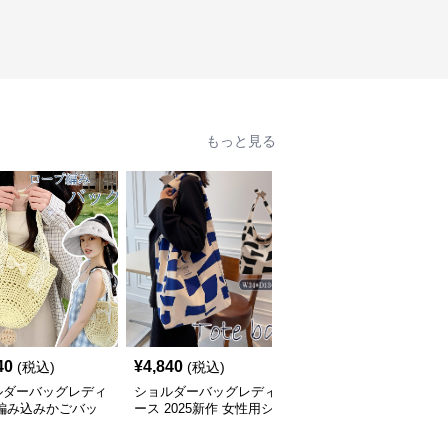
もっと見る
40
¥
4,840
¥
2,440
(税込)
(税込)
(税込)
ルダーバッグレディ
ショルダーバッグレディ
ショルダーバッグレディ
 編み込みかごバッ
ース 2025新作 女性用シ
ース 透け感編み込み涼
ョルダー対応 夏の
ョルダートートバッグ
しげショルダーバッグ軽
かけバッグ
帆布 大容量 肩結び 幾何
量大容量