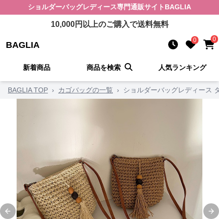
ショルダーバッグレディース
専門通販サイト
BAGLIA
10,000
円以上のご購入で送料無料
0
0
BAGLIA
新着商品
商品を検索
人気ランキング
BAGLIA TOP
›
カゴバッグの一覧
›
ショルダーバッグレディース 
Previous slide
Ne