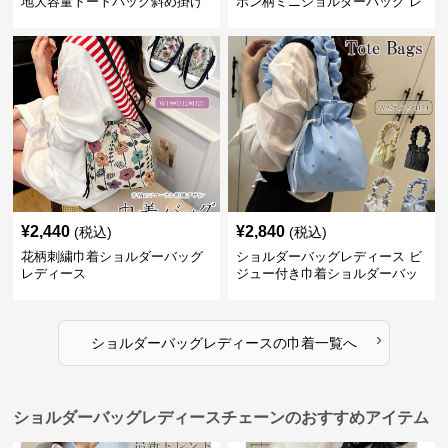
地大容量トートバッグ斜め掛け
ボン柄ミニショルダーバッグ レ
肩掛け軽量
ディース 可愛い巾着風
¥
2,440
¥
2,840
(税込)
(税込)
花柄刺繍巾着ショルダーバッグ
ショルダーバッグレディース ビ
レディース
ジュー付き巾着ショルダーバッ
グ フリルハンドル
›
ショルダーバッグレディース
の
巾着
一覧へ
ショルダーバッグレディースチェーンのおすすめアイテム