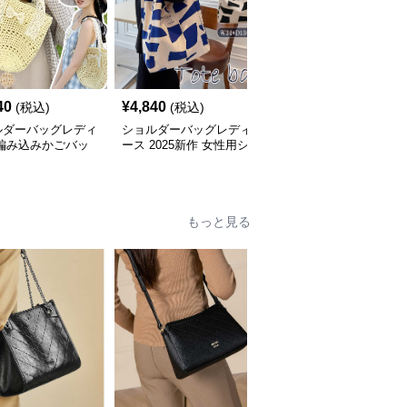
40
¥
4,840
¥
2,440
(税込)
(税込)
(税込)
ルダーバッグレディ
ショルダーバッグレディ
ショルダーバッグレディ
 編み込みかごバッ
ース 2025新作 女性用シ
ース 透け感編み込み涼
ョルダー対応 夏の
ョルダートートバッグ
しげショルダーバッグ軽
かけバッグ
帆布 大容量 肩結び 幾何
量大容量
学模様
もっと見る