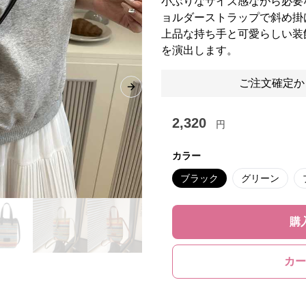
小ぶりなサイズ感ながら必要
ョルダーストラップで斜め掛
上品な持ち手と可愛らしい装
を演出します。
ご注文確定か
Next slide
2,320
円
カラー
ブラック
グリーン
購
カー