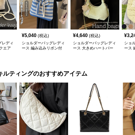
¥
5,040
¥
4,640
¥
3,2
(税込)
(税込)
グレディ
ショルダーバッグレディ
ショルダーバッグレディ
ショ
クエア
ース 編み込みリボン付
ース 大きめハートパー
ース
バッグ
きトートバッグ
ル付き可愛いショルダー
グ シ
ッグ
バッグ
お出
キルティング
のおすすめアイテム