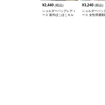
¥
2,440
¥
3,240
(税込)
(税込)
ショルダーバッグレディ
ショルダーバッ
ース 新作ぽこぽこキル
ース 女性用通勤
ティングショルダーバッ
なキルティング
グ軽量
肩掛け鞄