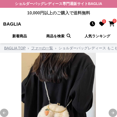
ショルダーバッグレディース
専門通販サイト
BAGLIA
10,000
円以上のご購入で送料無料
0
0
BAGLIA
新着商品
商品を検索
人気ランキング
BAGLIA TOP
›
ファーの一覧
›
ショルダーバッグレディース もこ
Previous slide
Ne