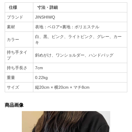
仕様
寸法・詳細
ブランド
JINSHIWQ
素材
表地：ベロア+裏地：ポリエステル
白、黒、ピンク、ライトピンク、グレー、カー
カラー
キ
持ち手タイ
斜めがけ、ワンショルダー、ハンドバッグ
プ
持ち手長さ
7cm
重量
0.22kg
サイズ
縦20cm × 横20cm × マチ8cm
商品画像