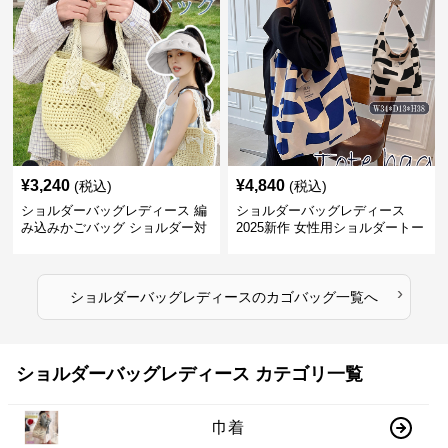
¥
3,240
¥
4,840
(税込)
(税込)
ショルダーバッグレディース 編
ショルダーバッグレディース
み込みかごバッグ ショルダー対
2025新作 女性用ショルダートー
応 夏のお出かけバッグ
トバッグ 帆布 大容量 肩結び 幾
何学模様
›
ショルダーバッグレディース
の
カゴバッグ
一覧へ
ショルダーバッグレディース カテゴリ一覧
巾着