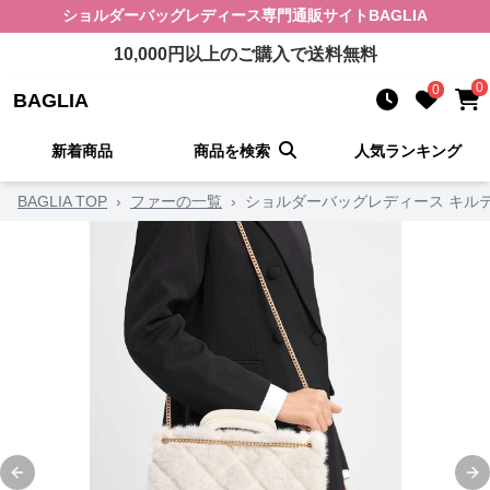
ショルダーバッグレディース
専門通販サイト
BAGLIA
10,000
円以上のご購入で送料無料
0
0
BAGLIA
新着商品
商品を検索
人気ランキング
BAGLIA TOP
›
ファーの一覧
›
ショルダーバッグレディース キル
Previous slide
Ne