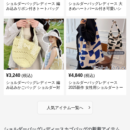
ショルダーバッグレディース 編
ショルダーバッグレディース 大
み込みリボン付きトートバッグ
きめハートパール付き可愛いシ
ョルダーバッグ
¥
3,240
¥
4,840
(税込)
(税込)
ショルダーバッグレディース 編
ショルダーバッグレディース
み込みかごバッグ ショルダー対
2025新作 女性用ショルダートー
応 夏のお出かけバッグ
トバッグ 帆布 大容量 肩結び 幾
何学模様
›
人気アイテム一覧へ
ショルダーバッグレディースカゴバッグの新着アイテム