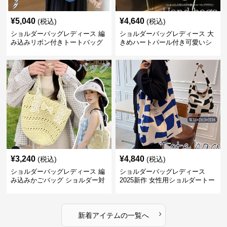
¥
5,040
¥
4,640
(税込)
(税込)
ショルダーバッグレディース 編
ショルダーバッグレディース 大
み込みリボン付きトートバッグ
きめハートパール付き可愛いシ
ョルダーバッグ
¥
3,240
¥
4,840
(税込)
(税込)
ショルダーバッグレディース 編
ショルダーバッグレディース
み込みかごバッグ ショルダー対
2025新作 女性用ショルダートー
応 夏のお出かけバッグ
トバッグ 帆布 大容量 肩結び 幾
何学模様
›
新着アイテムの一覧へ