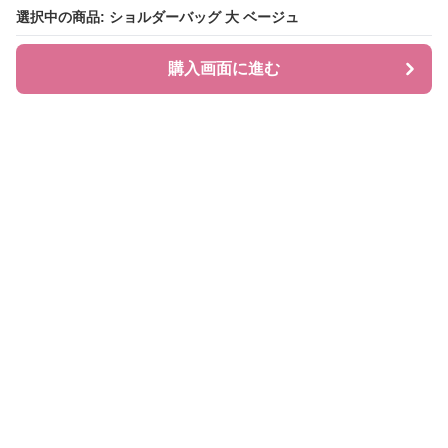
選択中の商品: ショルダーバッグ 大 ベージュ
選択中の商品: ショルダーバッグ 大 ベージュ
購入画面に進む
購入画面に進む
BAGLIA
について
会社概要
利用規約