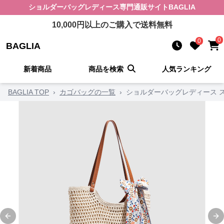
ショルダーバッグレディース
専門通販サイト
BAGLIA
10,000
円以上のご購入で送料無料
0
0
BAGLIA
新着商品
商品を検索
人気ランキング
BAGLIA TOP
›
カゴバッグの一覧
›
ショルダーバッグレディース 
Previous slide
Ne