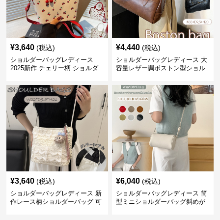
¥
3,640
¥
4,440
(税込)
(税込)
ショルダーバッグレディース
ショルダーバッグレディース 大
2025新作 チェリー柄 ショルダ
容量レザー調ボストン型ショル
ーバッグ レディース 可愛い
ダーバッグ
3way
¥
3,640
¥
6,040
(税込)
(税込)
ショルダーバッグレディース 新
ショルダーバッグレディース 筒
作レース柄ショルダーバッグ 可
型ミニショルダーバッグ斜めが
愛いクマチャーム付き
け軽量