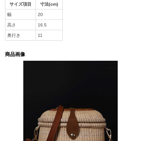
サイズ項目
寸法(cm)
幅
20
高さ
16.5
奥行き
11
商品画像