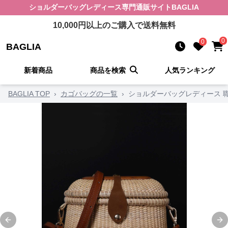
ショルダーバッグレディース
専門通販サイト
BAGLIA
10,000
円以上のご購入で送料無料
0
0
BAGLIA
新着商品
商品を検索
人気ランキング
BAGLIA TOP
›
カゴバッグの一覧
›
ショルダーバッグレディース 
Previous slide
Ne