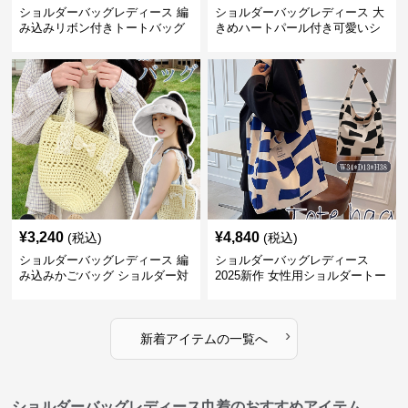
ショルダーバッグレディース 編
ショルダーバッグレディース 大
み込みリボン付きトートバッグ
きめハートパール付き可愛いシ
ョルダーバッグ
¥
3,240
¥
4,840
(税込)
(税込)
ショルダーバッグレディース 編
ショルダーバッグレディース
み込みかごバッグ ショルダー対
2025新作 女性用ショルダートー
応 夏のお出かけバッグ
トバッグ 帆布 大容量 肩結び 幾
何学模様
›
新着アイテムの一覧へ
ショルダーバッグレディース巾着のおすすめアイテム