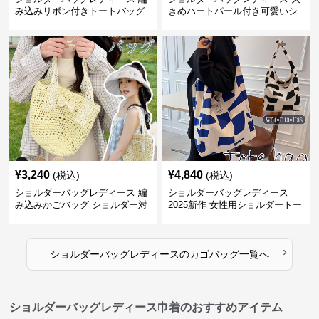
み込みリボン付きトートバッグ
きめハートパール付き可愛いシ
ョルダーバッグ
¥
3,240
¥
4,840
(税込)
(税込)
ショルダーバッグレディース 編
ショルダーバッグレディース
み込みかごバッグ ショルダー対
2025新作 女性用ショルダートー
応 夏のお出かけバッグ
トバッグ 帆布 大容量 肩結び 幾
何学模様
›
ショルダーバッグレディース
の
カゴバッグ
一覧へ
ショルダーバッグレディース巾着のおすすめアイテム