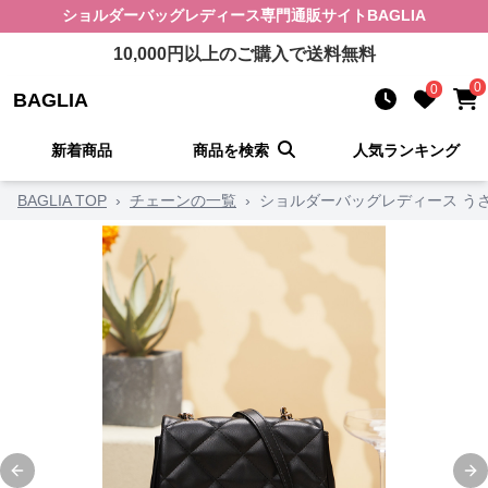
ショルダーバッグレディース
専門通販サイト
BAGLIA
10,000
円以上のご購入で送料無料
0
0
BAGLIA
新着商品
商品を検索
人気ランキング
BAGLIA TOP
›
チェーンの一覧
›
ショルダーバッグレディース う
Previous slide
Ne