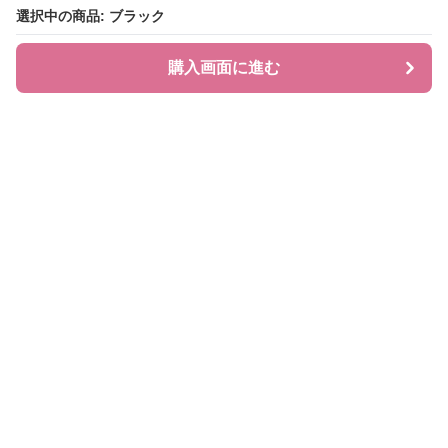
選択中の商品: ブラック
選択中の商品: ブラック
購入画面に進む
購入画面に進む
BAGLIA
について
会社概要
利用規約