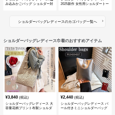
み込みかごバッグ ショルダー対
2025新作 女性用ショルダートー
応 夏のお出かけバッグ
トバッグ 帆布 大容量 肩結び 幾
何学模様
›
ショルダーバッグレディース
の
カゴバッグ
一覧へ
ショルダーバッグレディース巾着のおすすめアイテム
¥
3,840
¥
2,440
(税込)
(税込)
ショルダーバッグレディース 大
ショルダーバッグレディース パ
容量花柄プリント布製ショルダ
ール付きミニショルダーバッグ
ーバッグ
斜め掛け軽量レディース