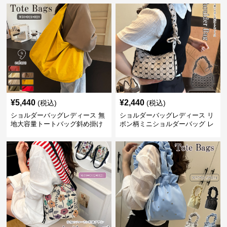
¥
5,440
¥
2,440
(税込)
(税込)
ショルダーバッグレディース 無
ショルダーバッグレディース リ
地大容量トートバッグ斜め掛け
ボン柄ミニショルダーバッグ レ
肩掛け軽量
ディース 可愛い巾着風