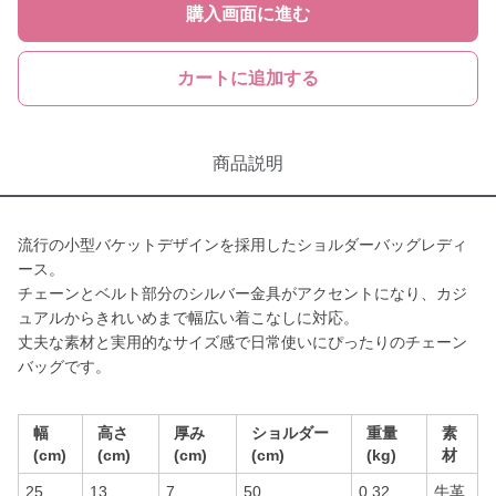
購入画面に進む
カートに追加する
商品説明
流行の小型バケットデザインを採用したショルダーバッグレディ
ース。
チェーンとベルト部分のシルバー金具がアクセントになり、カジ
ュアルからきれいめまで幅広い着こなしに対応。
丈夫な素材と実用的なサイズ感で日常使いにぴったりのチェーン
バッグです。
幅
高さ
厚み
ショルダー
重量
素
(cm)
(cm)
(cm)
(cm)
(kg)
材
25
13
7
50
0.32
牛革