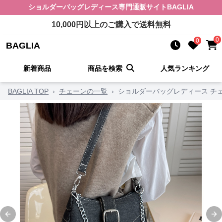
ショルダーバッグレディース
専門通販サイト
BAGLIA
10,000
円以上のご購入で送料無料
0
0
BAGLIA
新着商品
商品を検索
人気ランキング
BAGLIA TOP
›
チェーンの一覧
›
ショルダーバッグレディース チ
Previous slide
Ne