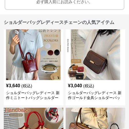
必ず購入前にお読みください。
ショルダーバッグレディースチェーンの人気アイテム
¥
3,640
¥
3,040
(税込)
(税込)
ショルダーバッグレディース 新
ショルダーバッグレディース 新
作ミニトートバッグショルダー
作ゴールド金具ショルダーバッ
バッグ合皮光沢きれいめ二通り
グきれいめ韓国風