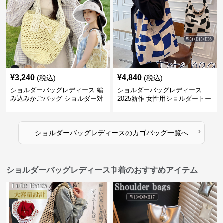
¥
3,240
¥
4,840
(税込)
(税込)
ショルダーバッグレディース 編
ショルダーバッグレディース
み込みかごバッグ ショルダー対
2025新作 女性用ショルダートー
応 夏のお出かけバッグ
トバッグ 帆布 大容量 肩結び 幾
何学模様
›
ショルダーバッグレディース
の
カゴバッグ
一覧へ
ショルダーバッグレディース巾着のおすすめアイテム