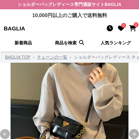
ショルダーバッグレディース
専門通販サイト
BAGLIA
10,000
円以上のご購入で送料無料
0
0
BAGLIA
新着商品
商品を検索
人気ランキング
BAGLIA TOP
›
チェーンの一覧
›
ショルダーバッグレディース チ
Previous slide
Ne