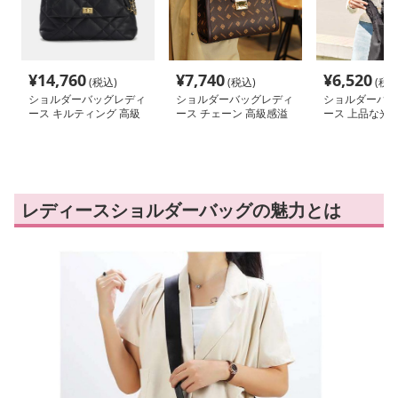
¥
14,760
¥
7,740
¥
6,520
(税込)
(税込)
(税込
ショルダーバッグレディ
ショルダーバッグレディ
ショルダーバッ
ース キルティング 高級
ース チェーン 高級感溢
ース 上品な光沢
感漂う上品なクラシック
れる金具付きバッグ
式ショルダーバ
バッグ
レディースショルダーバッグの魅力とは